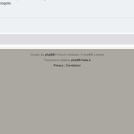
 regole.
Creato da
phpBB
® Forum Software © phpBB Limited
Traduzione Italiana
phpBB-Italia.it
Privacy
|
Condizioni