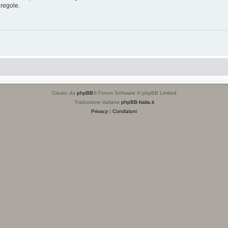
 regole.
Creato da
phpBB
® Forum Software © phpBB Limited
Traduzione Italiana
phpBB-Italia.it
Privacy
|
Condizioni