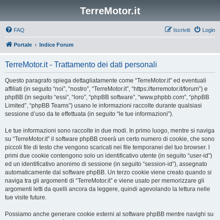
TerreMotor.it
FAQ
Iscriviti
Login
Portale
Indice Forum
TerreMotor.it - Trattamento dei dati personali
Questo paragrafo spiega dettagliatamente come “TerreMotor.it” ed eventuali
affiliati (in seguito “noi”, “nostro”, “TerreMotor.it”, “https://terremotor.it/forum”) e
phpBB (in seguito “essi”, “loro”, “phpBB software”, “www.phpbb.com”, “phpBB
Limited”, “phpBB Teams”) usano le informazioni raccolte durante qualsiasi
sessione d’uso da te effettuata (in seguito “le tue informazioni”).
Le tue informazioni sono raccolte in due modi. In primo luogo, mentre si naviga
su “TerreMotor.it” il software phpBB creerà un certo numero di cookie, che sono
piccoli file di testo che vengono scaricati nei file temporanei del tuo browser. I
primi due cookie contengono solo un identificativo utente (in seguito “user-id”)
ed un identificativo anonimo di sessione (in seguito “session-id”), assegnato
automaticamente dal software phpBB. Un terzo cookie viene creato quando si
naviga tra gli argomenti di “TerreMotor.it” e viene usato per memorizzare gli
argomenti letti da quelli ancora da leggere, quindi agevolando la lettura nelle
tue visite future.
Possiamo anche generare cookie esterni al software phpBB mentre navighi su