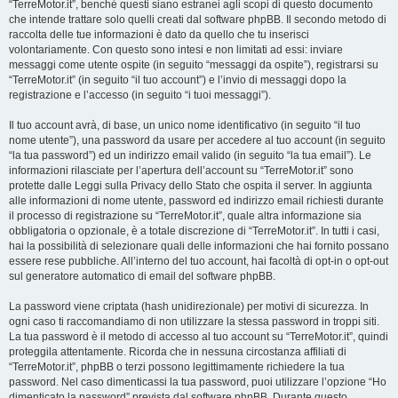
“TerreMotor.it”, benché questi siano estranei agli scopi di questo documento
che intende trattare solo quelli creati dal software phpBB. Il secondo metodo di
raccolta delle tue informazioni è dato da quello che tu inserisci
volontariamente. Con questo sono intesi e non limitati ad essi: inviare
messaggi come utente ospite (in seguito “messaggi da ospite”), registrarsi su
“TerreMotor.it” (in seguito “il tuo account”) e l’invio di messaggi dopo la
registrazione e l’accesso (in seguito “i tuoi messaggi”).
Il tuo account avrà, di base, un unico nome identificativo (in seguito “il tuo
nome utente”), una password da usare per accedere al tuo account (in seguito
“la tua password”) ed un indirizzo email valido (in seguito “la tua email”). Le
informazioni rilasciate per l’apertura dell’account su “TerreMotor.it” sono
protette dalle Leggi sulla Privacy dello Stato che ospita il server. In aggiunta
alle informazioni di nome utente, password ed indirizzo email richiesti durante
il processo di registrazione su “TerreMotor.it”, quale altra informazione sia
obbligatoria o opzionale, è a totale discrezione di “TerreMotor.it”. In tutti i casi,
hai la possibilità di selezionare quali delle informazioni che hai fornito possano
essere rese pubbliche. All’interno del tuo account, hai facoltà di opt-in o opt-out
sul generatore automatico di email del software phpBB.
La password viene criptata (hash unidirezionale) per motivi di sicurezza. In
ogni caso ti raccomandiamo di non utilizzare la stessa password in troppi siti.
La tua password è il metodo di accesso al tuo account su “TerreMotor.it”, quindi
proteggila attentamente. Ricorda che in nessuna circostanza affiliati di
“TerreMotor.it”, phpBB o terzi possono legittimamente richiedere la tua
password. Nel caso dimenticassi la tua password, puoi utilizzare l’opzione “Ho
dimenticato la password” prevista dal software phpBB. Durante questo