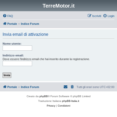
TerreMotor.it
FAQ
Iscriviti
Login
Portale
Indice Forum
Invia email di attivazione
Nome utente:
Indirizzo email:
Deve essere l’indirizzo email che hai inserito durante la registrazione.
Portale
Indice Forum
Tutti gli orari sono
UTC+02:00
Creato da
phpBB
® Forum Software © phpBB Limited
Traduzione Italiana
phpBB-Italia.it
Privacy
|
Condizioni