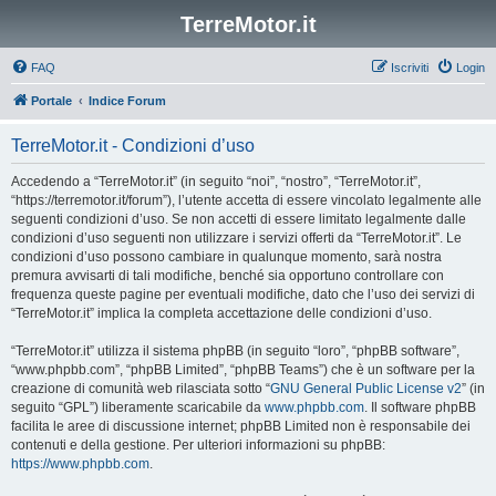
TerreMotor.it
FAQ
Iscriviti
Login
Portale
Indice Forum
TerreMotor.it - Condizioni d’uso
Accedendo a “TerreMotor.it” (in seguito “noi”, “nostro”, “TerreMotor.it”,
“https://terremotor.it/forum”), l’utente accetta di essere vincolato legalmente alle
seguenti condizioni d’uso. Se non accetti di essere limitato legalmente dalle
condizioni d’uso seguenti non utilizzare i servizi offerti da “TerreMotor.it”. Le
condizioni d’uso possono cambiare in qualunque momento, sarà nostra
premura avvisarti di tali modifiche, benché sia opportuno controllare con
frequenza queste pagine per eventuali modifiche, dato che l’uso dei servizi di
“TerreMotor.it” implica la completa accettazione delle condizioni d’uso.
“TerreMotor.it” utilizza il sistema phpBB (in seguito “loro”, “phpBB software”,
“www.phpbb.com”, “phpBB Limited”, “phpBB Teams”) che è un software per la
creazione di comunità web rilasciata sotto “
GNU General Public License v2
” (in
seguito “GPL”) liberamente scaricabile da
www.phpbb.com
. Il software phpBB
facilita le aree di discussione internet; phpBB Limited non è responsabile dei
contenuti e della gestione. Per ulteriori informazioni su phpBB:
https://www.phpbb.com
.