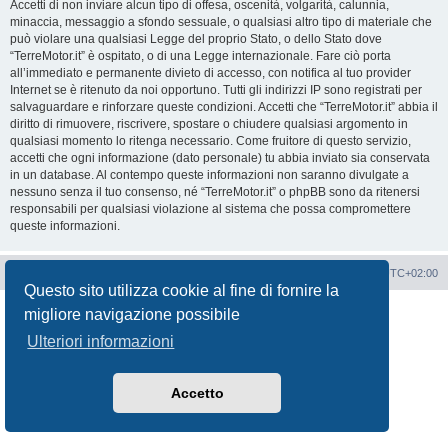
Accetti di non inviare alcun tipo di offesa, oscenità, volgarità, calunnia,
minaccia, messaggio a sfondo sessuale, o qualsiasi altro tipo di materiale che
può violare una qualsiasi Legge del proprio Stato, o dello Stato dove
“TerreMotor.it” è ospitato, o di una Legge internazionale. Fare ciò porta
all’immediato e permanente divieto di accesso, con notifica al tuo provider
Internet se è ritenuto da noi opportuno. Tutti gli indirizzi IP sono registrati per
salvaguardare e rinforzare queste condizioni. Accetti che “TerreMotor.it” abbia il
diritto di rimuovere, riscrivere, spostare o chiudere qualsiasi argomento in
qualsiasi momento lo ritenga necessario. Come fruitore di questo servizio,
accetti che ogni informazione (dato personale) tu abbia inviato sia conservata
in un database. Al contempo queste informazioni non saranno divulgate a
nessuno senza il tuo consenso, né “TerreMotor.it” o phpBB sono da ritenersi
responsabili per qualsiasi violazione al sistema che possa compromettere
queste informazioni.
Portale
Indice Forum
Tutti gli orari sono
UTC+02:00
Questo sito utilizza cookie al fine di fornire la
Creato da
phpBB
® Forum Software © phpBB Limited
migliore navigazione possibile
Traduzione Italiana
phpBB-Italia.it
Ulteriori informazioni
Privacy
|
Condizioni
Accetto