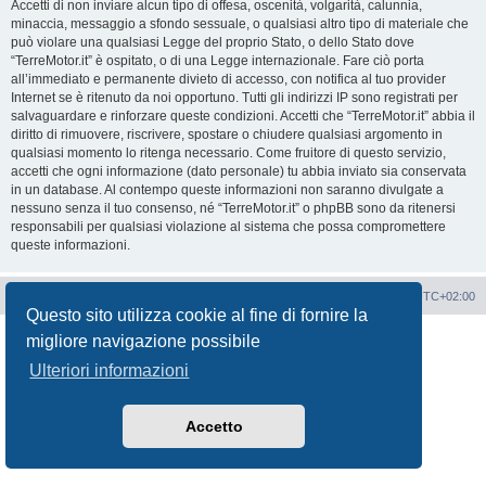
Accetti di non inviare alcun tipo di offesa, oscenità, volgarità, calunnia,
minaccia, messaggio a sfondo sessuale, o qualsiasi altro tipo di materiale che
può violare una qualsiasi Legge del proprio Stato, o dello Stato dove
“TerreMotor.it” è ospitato, o di una Legge internazionale. Fare ciò porta
all’immediato e permanente divieto di accesso, con notifica al tuo provider
Internet se è ritenuto da noi opportuno. Tutti gli indirizzi IP sono registrati per
salvaguardare e rinforzare queste condizioni. Accetti che “TerreMotor.it” abbia il
diritto di rimuovere, riscrivere, spostare o chiudere qualsiasi argomento in
qualsiasi momento lo ritenga necessario. Come fruitore di questo servizio,
accetti che ogni informazione (dato personale) tu abbia inviato sia conservata
in un database. Al contempo queste informazioni non saranno divulgate a
nessuno senza il tuo consenso, né “TerreMotor.it” o phpBB sono da ritenersi
responsabili per qualsiasi violazione al sistema che possa compromettere
queste informazioni.
Portale
Indice Forum
Tutti gli orari sono
UTC+02:00
Questo sito utilizza cookie al fine di fornire la
Creato da
phpBB
® Forum Software © phpBB Limited
migliore navigazione possibile
Traduzione Italiana
phpBB-Italia.it
Ulteriori informazioni
Privacy
|
Condizioni
Accetto