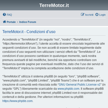
TerreMotor.it
FAQ
Iscriviti
Login
Portale
Indice Forum
TerreMotor.it - Condizioni d’uso
Accedendo a “TerreMotor.it” (in seguito “noi”, “nostro”, “TerreMotor.it”,
“https://terremotor.it/forum”), l’utente accetta di essere vincolato legalmente alle
seguenti condizioni d’uso. Se non accetti di essere limitato legalmente dalle
condizioni d’uso seguenti non utilizzare i servizi offerti da “TerreMotor.it”. Le
condizioni d’uso possono cambiare in qualunque momento, sarà nostra
premura avvisarti di tali modifiche, benché sia opportuno controllare con
frequenza queste pagine per eventuali modifiche, dato che l’uso dei servizi di
“TerreMotor.it” implica la completa accettazione delle condizioni d’uso.
“TerreMotor.it” utilizza il sistema phpBB (in seguito “loro”, “phpBB software”,
“www.phpbb.com”, “phpBB Limited”, “phpBB Teams”) che è un software per la
creazione di comunità web rilasciata sotto “
GNU General Public License v2
” (in
seguito “GPL”) liberamente scaricabile da
www.phpbb.com
. Il software phpBB
facilita le aree di discussione internet; phpBB Limited non è responsabile dei
contenuti e della gestione. Per ulteriori informazioni su phpBB:
https://www.phpbb.com
.