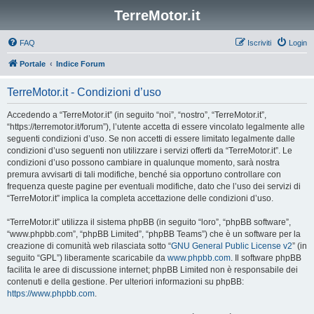
TerreMotor.it
FAQ
Iscriviti
Login
Portale
Indice Forum
TerreMotor.it - Condizioni d’uso
Accedendo a “TerreMotor.it” (in seguito “noi”, “nostro”, “TerreMotor.it”,
“https://terremotor.it/forum”), l’utente accetta di essere vincolato legalmente alle
seguenti condizioni d’uso. Se non accetti di essere limitato legalmente dalle
condizioni d’uso seguenti non utilizzare i servizi offerti da “TerreMotor.it”. Le
condizioni d’uso possono cambiare in qualunque momento, sarà nostra
premura avvisarti di tali modifiche, benché sia opportuno controllare con
frequenza queste pagine per eventuali modifiche, dato che l’uso dei servizi di
“TerreMotor.it” implica la completa accettazione delle condizioni d’uso.
“TerreMotor.it” utilizza il sistema phpBB (in seguito “loro”, “phpBB software”,
“www.phpbb.com”, “phpBB Limited”, “phpBB Teams”) che è un software per la
creazione di comunità web rilasciata sotto “
GNU General Public License v2
” (in
seguito “GPL”) liberamente scaricabile da
www.phpbb.com
. Il software phpBB
facilita le aree di discussione internet; phpBB Limited non è responsabile dei
contenuti e della gestione. Per ulteriori informazioni su phpBB:
https://www.phpbb.com
.