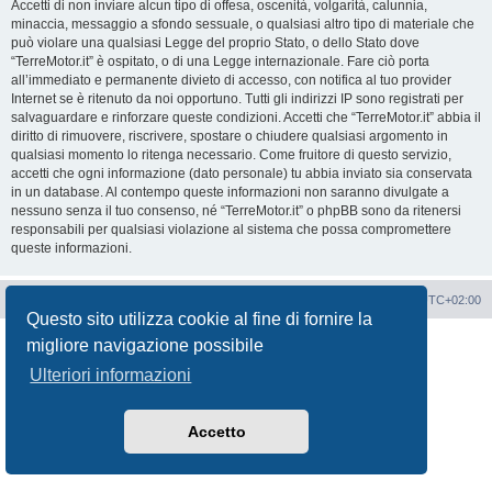
Accetti di non inviare alcun tipo di offesa, oscenità, volgarità, calunnia,
minaccia, messaggio a sfondo sessuale, o qualsiasi altro tipo di materiale che
può violare una qualsiasi Legge del proprio Stato, o dello Stato dove
“TerreMotor.it” è ospitato, o di una Legge internazionale. Fare ciò porta
all’immediato e permanente divieto di accesso, con notifica al tuo provider
Internet se è ritenuto da noi opportuno. Tutti gli indirizzi IP sono registrati per
salvaguardare e rinforzare queste condizioni. Accetti che “TerreMotor.it” abbia il
diritto di rimuovere, riscrivere, spostare o chiudere qualsiasi argomento in
qualsiasi momento lo ritenga necessario. Come fruitore di questo servizio,
accetti che ogni informazione (dato personale) tu abbia inviato sia conservata
in un database. Al contempo queste informazioni non saranno divulgate a
nessuno senza il tuo consenso, né “TerreMotor.it” o phpBB sono da ritenersi
responsabili per qualsiasi violazione al sistema che possa compromettere
queste informazioni.
Portale
Indice Forum
Tutti gli orari sono
UTC+02:00
Questo sito utilizza cookie al fine di fornire la
Creato da
phpBB
® Forum Software © phpBB Limited
migliore navigazione possibile
Traduzione Italiana
phpBB-Italia.it
Ulteriori informazioni
Privacy
|
Condizioni
Accetto