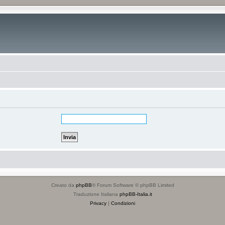
Creato da
phpBB
® Forum Software © phpBB Limited
Traduzione Italiana
phpBB-Italia.it
Privacy
|
Condizioni