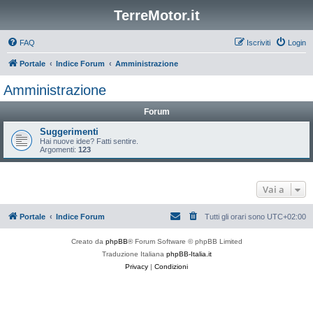
TerreMotor.it
FAQ
Iscriviti
Login
Portale
Indice Forum
Amministrazione
Amministrazione
Forum
Suggerimenti
Hai nuove idee? Fatti sentire.
Argomenti:
123
Vai a
Portale
Indice Forum
Tutti gli orari sono
UTC+02:00
Creato da
phpBB
® Forum Software © phpBB Limited
Traduzione Italiana
phpBB-Italia.it
Privacy
|
Condizioni