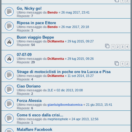
1
2
Go, Nicky go!
Ultimo messaggio da
Bendo
«
26 mag 2017, 23:41
Risposte:
7
Riposa in pace Ettore
Ultimo messaggio da
Bendo
«
26 mar 2017, 20:18
Risposte:
3
Buon viaggio Beppe
Ultimo messaggio da
Dr.Manetta
«
29 lug 2015, 09:27
Risposte:
54
1
2
3
4
07-07-09
Ultimo messaggio da
Dr.Manetta
«
29 lug 2015, 09:26
Risposte:
29
1
2
Strage di motociclisti in poche ore tra Lucca e Pisa
Ultimo messaggio da
Dr.Manetta
«
11 set 2014, 15:27
Risposte:
4
Ciao Doriano
Ultimo messaggio da
2LE
«
02 dic 2013, 20:08
Risposte:
2
Forza Alessia
Ultimo messaggio da
gianluigibombatomica
«
21 giu 2013, 15:41
Risposte:
6
Come ti esco dalla crisi...
Ultimo messaggio da
mephistophele
«
24 apr 2013, 12:56
Risposte:
1
Malaffare Facebook