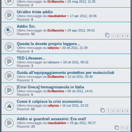
Ultimo messaggio da
Dr.Manetta
«
25 mag 2012, 11:35
Risposte:
2
Un'altro triste addio
Ultimo messaggio da
claudiabiker
«
17 apr 2012, 16:36
Risposte:
8
Addio Sic.
Ultimo messaggio da
Dr.Manetta
«
29 ago 2012, 09:41
Risposte:
52
1
2
3
4
Questa la dovete proprio leggere...
Ultimo messaggio da
rallysta
«
20 ott 2011, 21:39
Risposte:
4
TED Lifesaver...
Ultimo messaggio da
tabauro
«
18 ott 2011, 08:32
Risposte:
3
Guida all'equipaggiamento protettivo per motociclisti
Ultimo messaggio da
Dr.Manetta
«
13 ott 2011, 09:45
Risposte:
1
[Crisi Greca] Immaginiamola in Italia
Ultimo messaggio da
Dr.Manetta
«
06 ott 2011, 14:41
Risposte:
6
Come ti colpisce la crisi economica
Ultimo messaggio da
rallysta
«
16 set 2011, 23:25
Risposte:
62
1
2
3
4
5
Addio ai guardrail assassini: Era ora!!
Ultimo messaggio da
claudiabiker
«
29 giu 2011, 09:27
Risposte:
23
1
2