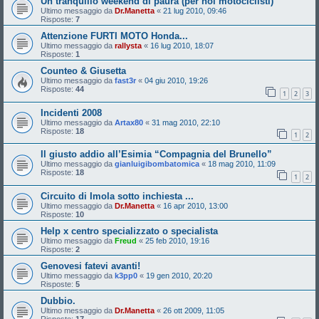
Un tranquillo weekend di paura (per noi motociclisti)
Ultimo messaggio da
Dr.Manetta
«
21 lug 2010, 09:46
Risposte:
7
Attenzione FURTI MOTO Honda...
Ultimo messaggio da
rallysta
«
16 lug 2010, 18:07
Risposte:
1
Counteo & Giusetta
Ultimo messaggio da
fast3r
«
04 giu 2010, 19:26
Risposte:
44
1
2
3
Incidenti 2008
Ultimo messaggio da
Artax80
«
31 mag 2010, 22:10
Risposte:
18
1
2
Il giusto addio all’Esimia “Compagnia del Brunello”
Ultimo messaggio da
gianluigibombatomica
«
18 mag 2010, 11:09
Risposte:
18
1
2
Circuito di Imola sotto inchiesta ...
Ultimo messaggio da
Dr.Manetta
«
16 apr 2010, 13:00
Risposte:
10
Help x centro specializzato o specialista
Ultimo messaggio da
Freud
«
25 feb 2010, 19:16
Risposte:
2
Genovesi fatevi avanti!
Ultimo messaggio da
k3pp0
«
19 gen 2010, 20:20
Risposte:
5
Dubbio.
Ultimo messaggio da
Dr.Manetta
«
26 ott 2009, 11:05