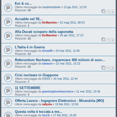
Eni & co...
Ultimo messaggio da
mephistophele
«
13 giu 2011, 12:33
Risposte:
20
1
2
Accadde nel 92...
Ultimo messaggio da
Dr.Manetta
«
31 mag 2011, 08:53
Risposte:
2
Alla Ducati sciopero della saponetta
Ultimo messaggio da
Dr.Manetta
«
20 apr 2011, 17:23
Risposte:
22
1
2
L'Italia è in Guerra
Ultimo messaggio da
Artax80
«
24 mar 2011, 11:06
Risposte:
12
Referundum Nucleare, risparmiare 400 milioni di euro...
Ultimo messaggio da
tabauro
«
22 mar 2011, 15:23
Risposte:
22
1
2
Crisi nucleare in Giappone
Ultimo messaggio da
OIDDI
«
16 mar 2011, 12:44
Risposte:
7
11 SETTEMBRE
Ultimo messaggio da
gianluigibombatomica
«
11 mar 2011, 15:36
Risposte:
3
Offerta Lavoro - Ingegnere Elettronico - Mirandola (MO)
Ultimo messaggio da
rallysta
«
19 feb 2011, 12:06
Questa volta è toccata a me...
Ultimo messaggio da
fast3r
«
17 feb 2011, 15:28