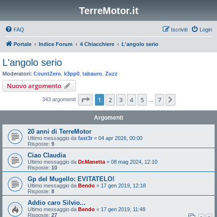
TerreMotor.it
FAQ
Iscriviti
Login
Portale
Indice Forum
4 Chiacchiere
L'angolo serio
L'angolo serio
Moderatori:
CountZero
,
k3pp0
,
tabauro
,
Zuzz
Nuovo argomento
Pagina
1
di
7
1
2
3
4
5
7
Prossimo
343 argomenti
…
Argomenti
20 anni di TerreMotor
Ultimo messaggio da
fast3r
«
04 apr 2026, 00:00
Risposte:
9
Ciao Claudia
Ultimo messaggio da
Dr.Manetta
«
08 mag 2024, 12:10
Risposte:
10
Gp del Mugello: EVITATELO!
Ultimo messaggio da
Bendo
«
17 gen 2019, 12:18
Risposte:
8
Addio caro Silvio...
Ultimo messaggio da
Bendo
«
17 gen 2019, 11:48
Risposte:
27