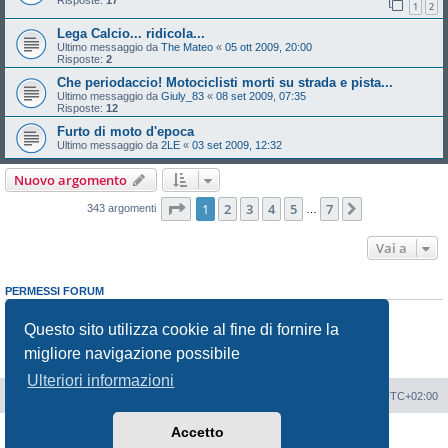
Risposte:
17
1
2
Lega Calcio... ridicola...
Ultimo messaggio da
The Mateo
«
05 ott 2009, 20:00
Risposte:
2
Che periodaccio! Motociclisti morti su strada e pista...
Ultimo messaggio da
Giuly_83
«
08 set 2009, 07:35
Risposte:
12
Furto di moto d'epoca
Ultimo messaggio da
2LE
«
03 set 2009, 12:32
Nuovo argomento
Pagina
1
di
7
1
2
3
4
5
7
Prossimo
343 argomenti
…
Vai a
PERMESSI FORUM
Non puoi
aprire nuovi argomenti
Non puoi
rispondere negli argomenti
Questo sito utilizza cookie al fine di fornire la
Non puoi
modificare i tuoi messaggi
migliore navigazione possibile
Non puoi
cancellare i tuoi messaggi
Non puoi
inviare allegati
Ulteriori informazioni
Portale
Indice Forum
Tutti gli orari sono
UTC+02:00
Accetto
Creato da
phpBB
® Forum Software © phpBB Limited