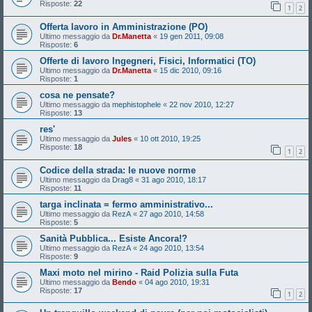
Risposte:
22
1
2
Offerta lavoro in Amministrazione (PO)
Ultimo messaggio da
Dr.Manetta
«
19 gen 2011, 09:08
Risposte:
6
Offerte di lavoro Ingegneri, Fisici, Informatici (TO)
Ultimo messaggio da
Dr.Manetta
«
15 dic 2010, 09:16
Risposte:
1
cosa ne pensate?
Ultimo messaggio da
mephistophele
«
22 nov 2010, 12:27
Risposte:
13
res'
Ultimo messaggio da
Jules
«
10 ott 2010, 19:25
Risposte:
18
1
2
Codice della strada: le nuove norme
Ultimo messaggio da
Drag8
«
31 ago 2010, 18:17
Risposte:
11
targa inclinata = fermo amministrativo...
Ultimo messaggio da
RezA
«
27 ago 2010, 14:58
Risposte:
5
Sanità Pubblica... Esiste Ancora!?
Ultimo messaggio da
RezA
«
24 ago 2010, 13:54
Risposte:
9
Maxi moto nel mirino - Raid Polizia sulla Futa
Ultimo messaggio da
Bendo
«
04 ago 2010, 19:31
Risposte:
17
1
2