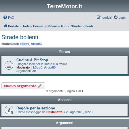
TerreMotor.it
FAQ
Iscriviti
Login
Portale
Indice Forum
Ritrovi e Giri
Strade bollenti
Strade bollenti
Moderatori:
k3pp0
,
Artax80
Forum
Cucine & Pit Stop
Luoghi e idee per le soste e la tavola
Moderatori:
k3pp0
,
Artax80
Argomenti:
20
Nuovo argomento
9 argomenti • Pagina
1
di
1
Annunci
Regole per la sezione
Ultimo messaggio da
Dr.Manetta
«
25 ago 2011, 10:20
Argomenti