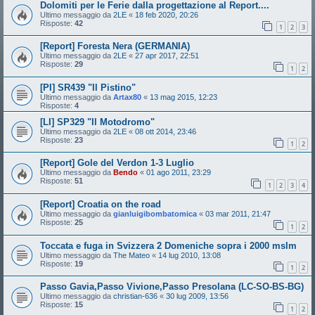
Dolomiti per le Ferie dalla progettazione al Report....
Ultimo messaggio da
2LE
«
18 feb 2020, 20:26
Risposte:
42
1
2
3
[Report] Foresta Nera (GERMANIA)
Ultimo messaggio da
2LE
«
27 apr 2017, 22:51
Risposte:
29
1
2
[PI] SR439 "Il Pistino"
Ultimo messaggio da
Artax80
«
13 mag 2015, 12:23
Risposte:
4
[LI] SP329 "Il Motodromo"
Ultimo messaggio da
2LE
«
08 ott 2014, 23:46
Risposte:
23
1
2
[Report] Gole del Verdon 1-3 Luglio
Ultimo messaggio da
Bendo
«
01 ago 2011, 23:29
Risposte:
51
1
2
3
4
[Report] Croatia on the road
Ultimo messaggio da
gianluigibombatomica
«
03 mar 2011, 21:47
Risposte:
25
1
2
Toccata e fuga in Svizzera 2 Domeniche sopra i 2000 mslm
Ultimo messaggio da
The Mateo
«
14 lug 2010, 13:08
Risposte:
19
1
2
Passo Gavia,Passo Vivione,Passo Presolana (LC-SO-BS-BG)
Ultimo messaggio da
christian-636
«
30 lug 2009, 13:56
Risposte:
15
1
2