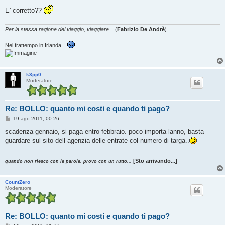
E' corretto??
Per la stessa ragione del viaggio, viaggiare...
(
Fabrizio De Andrè
)
Nel frattempo in Irlanda...
k3pp0
Moderatore
Re: BOLLO: quanto mi costi e quando ti pago?
M
19 ago 2011, 00:26
e
s
scadenza gennaio, si paga entro febbraio. poco importa lanno, basta
s
guardare sul sito dell agenzia delle entrate col numero di targa..
a
g
g
i
[Sto arrivando...]
quando non riesco con le parole, provo con un rutto...
o
CountZero
Moderatore
Re: BOLLO: quanto mi costi e quando ti pago?