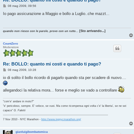
M
08 mag 2009, 09:56
e
s
Io pago assicurazione a Maggio e bollo a Luglio..che mazzt...
s
a
g
g
i
[Sto arrivando...]
quando non riesco con le parole, provo con un rutto...
o
CountZero
Moderatore
Re: BOLLO: quanto mi costi e quando ti pago?
M
08 mag 2009, 10:28
e
s
io di solito il bollo ricordo di pagarlo quando sta per scadere di nuovo....
s
a
g
allegandoci la relativa mora... forse e meglio se vado a controllare
g
i
o
"com'e' andare in moto?"
"e' pericoloso, sempre. E' veloce, se vuoi. Ma come ricompensa ogni volta c'e' la liberta', se ne sei
capace"
G. Faletti
---------------------------------------------------------------------------------------------------------------------
7 Nov 2010 - NYC Marathon -
http://www.ingnycmarathon.org/
gianluigibombatomica