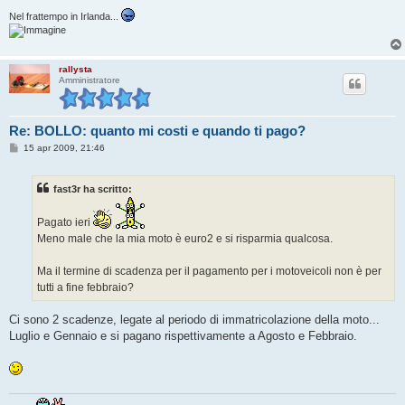
Nel frattempo in Irlanda...
rallysta
Amministratore
Re: BOLLO: quanto mi costi e quando ti pago?
M
15 apr 2009, 21:46
e
s
s
fast3r ha scritto:
a
g
g
Pagato ieri
i
o
Meno male che la mia moto è euro2 e si risparmia qualcosa.
Ma il termine di scadenza per il pagamento per i motoveicoli non è per
tutti a fine febbraio?
Ci sono 2 scadenze, legate al periodo di immatricolazione della moto...
Luglio e Gennaio e si pagano rispettivamente a Agosto e Febbraio.