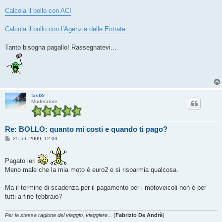
Calcola il bollo con ACI
Calcola il bollo con l’Agenzia delle Entrate
Tanto bisogna pagallo! Rassegnatevi...
fast3r
Moderatore
Re: BOLLO: quanto mi costi e quando ti pago?
M
25 feb 2009, 12:03
e
s
s
Pagato ieri
a
g
Meno male che la mia moto è euro2 e si risparmia qualcosa.
g
i
o
Ma il termine di scadenza per il pagamento per i motoveicoli non è per
tutti a fine febbraio?
Per la stessa ragione del viaggio, viaggiare...
(
Fabrizio De Andrè
)