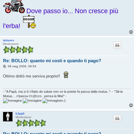
Dove passo io... Non cresce più
l'erba!
tabauro
Moderatore
Re: BOLLO: quanto mi costi e quando ti pago?
M
08 mag 2009, 09:54
e
s
Ottimo dottò me serviva proprio!!
s
a
g
g
i
- "A Papà, ma si è n'fatto de salute non ve la potete fa passa dalla mutua.."- - "Siii la
o
Mutua.... n'passa n'c@zzo ..pensa la fi#a!" -
n.1
k3pp0
Moderatore
Re: BOLLO: quanto mi costi e quando ti pago?