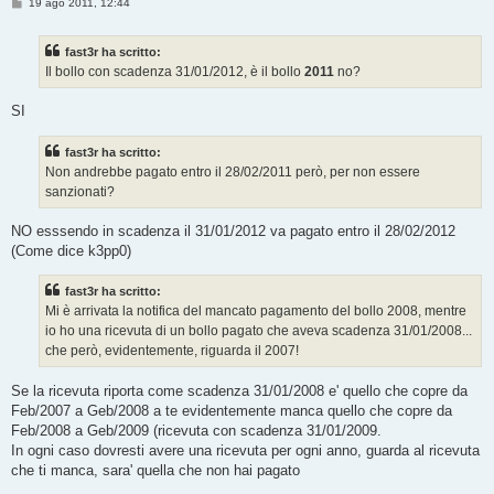
M
19 ago 2011, 12:44
e
s
s
fast3r ha scritto:
a
g
Il bollo con scadenza 31/01/2012, è il bollo
2011
no?
g
i
o
SI
fast3r ha scritto:
Non andrebbe pagato entro il 28/02/2011 però, per non essere
sanzionati?
NO esssendo in scadenza il 31/01/2012 va pagato entro il 28/02/2012
(Come dice k3pp0)
fast3r ha scritto:
Mi è arrivata la notifica del mancato pagamento del bollo 2008, mentre
io ho una ricevuta di un bollo pagato che aveva scadenza 31/01/2008...
che però, evidentemente, riguarda il 2007!
Se la ricevuta riporta come scadenza 31/01/2008 e' quello che copre da
Feb/2007 a Geb/2008 a te evidentemente manca quello che copre da
Feb/2008 a Geb/2009 (ricevuta con scadenza 31/01/2009.
In ogni caso dovresti avere una ricevuta per ogni anno, guarda al ricevuta
che ti manca, sara' quella che non hai pagato