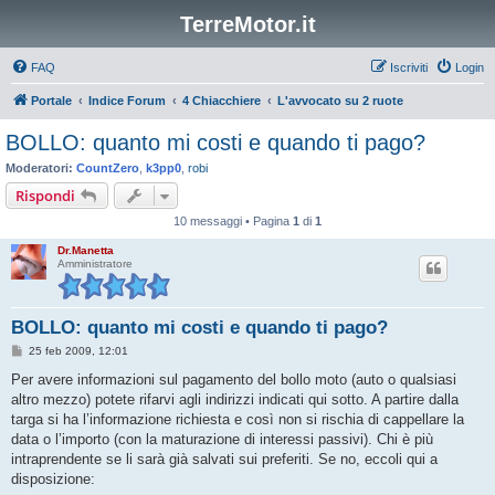
TerreMotor.it
FAQ
Iscriviti
Login
Portale
Indice Forum
4 Chiacchiere
L'avvocato su 2 ruote
BOLLO: quanto mi costi e quando ti pago?
Moderatori:
CountZero
,
k3pp0
,
robi
Rispondi
10 messaggi • Pagina
1
di
1
Dr.Manetta
Amministratore
BOLLO: quanto mi costi e quando ti pago?
M
25 feb 2009, 12:01
e
s
Per avere informazioni sul pagamento del bollo moto (auto o qualsiasi
s
altro mezzo) potete rifarvi agli indirizzi indicati qui sotto. A partire dalla
a
g
targa si ha l’informazione richiesta e così non si rischia di cappellare la
g
data o l’importo (con la maturazione di interessi passivi). Chi è più
i
o
intraprendente se li sarà già salvati sui preferiti. Se no, eccoli qui a
disposizione: