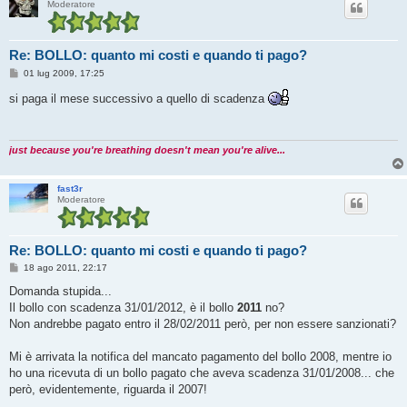
Moderatore
Re: BOLLO: quanto mi costi e quando ti pago?
M
01 lug 2009, 17:25
e
s
si paga il mese successivo a quello di scadenza
s
a
g
g
i
just because you're breathing doesn't mean you're alive...
o
fast3r
Moderatore
Re: BOLLO: quanto mi costi e quando ti pago?
M
18 ago 2011, 22:17
e
s
Domanda stupida...
s
Il bollo con scadenza 31/01/2012, è il bollo
2011
no?
a
g
Non andrebbe pagato entro il 28/02/2011 però, per non essere sanzionati?
g
i
o
Mi è arrivata la notifica del mancato pagamento del bollo 2008, mentre io
ho una ricevuta di un bollo pagato che aveva scadenza 31/01/2008... che
però, evidentemente, riguarda il 2007!