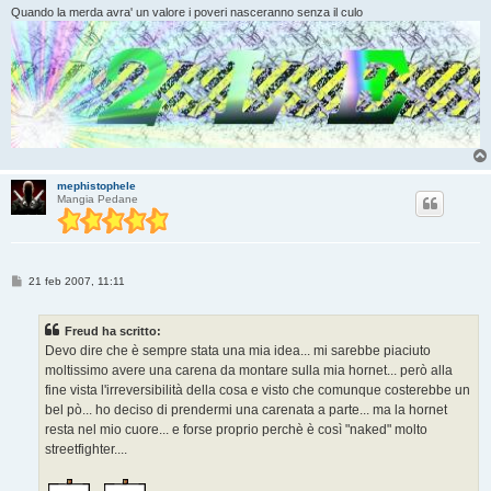
Quando la merda avra' un valore i poveri nasceranno senza il culo
mephistophele
Mangia Pedane
M
21 feb 2007, 11:11
e
s
s
Freud ha scritto:
a
g
Devo dire che è sempre stata una mia idea... mi sarebbe piaciuto
g
moltissimo avere una carena da montare sulla mia hornet... però alla
i
o
fine vista l'irreversibilità della cosa e visto che comunque costerebbe un
bel pò... ho deciso di prendermi una carenata a parte... ma la hornet
resta nel mio cuore... e forse proprio perchè è così "naked" molto
streetfighter....