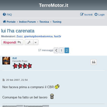
TerreMotor.it
FAQ
Iscriviti
Login
Portale
Indice Forum
Tecnica
Tuning
lui l'ha carenata
Moderatori:
Zuzz
,
gianluigibombatomica
,
fast3r
Rispondi
1
2
Precedente
17 messaggi
2LE
Cervello Fuso
M
20 feb 2007, 21:54
e
s
Non faceva prima a comprarsi il CBR
s
a
g
Comunque ha fatto un bel lavoro
g
i
o
aiutooooooo!!!!!!!!! frenaaaaaaaaaa!!!!!!!!!