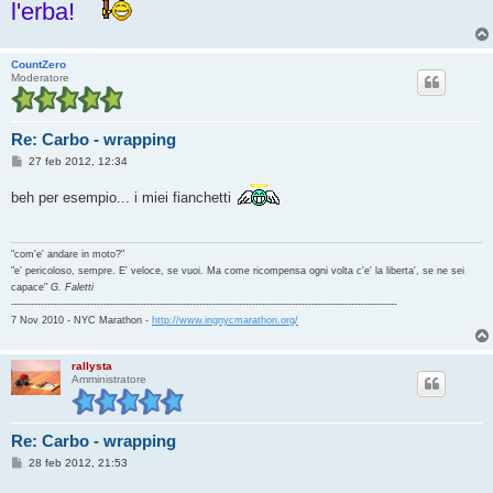
l'erba!
CountZero
Moderatore
Re: Carbo - wrapping
M
27 feb 2012, 12:34
e
s
beh per esempio... i miei fianchetti
s
a
g
g
i
"com'e' andare in moto?"
o
"e' pericoloso, sempre. E' veloce, se vuoi. Ma come ricompensa ogni volta c'e' la liberta', se ne sei
capace"
G. Faletti
---------------------------------------------------------------------------------------------------------------------
7 Nov 2010 - NYC Marathon -
http://www.ingnycmarathon.org/
rallysta
Amministratore
Re: Carbo - wrapping
M
28 feb 2012, 21:53
e
s