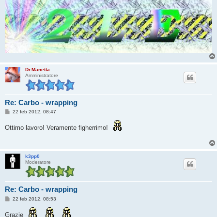
Dr.Manetta
Amministratore
Re: Carbo - wrapping
M
22 feb 2012, 08:47
e
s
Ottimo lavoro! Veramente figherrimo!
s
a
g
g
i
k3pp0
o
Moderatore
Re: Carbo - wrapping
M
22 feb 2012, 08:53
e
s
Grazie
s