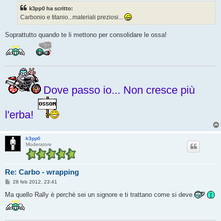
s
k3pp0 ha scritto:
a
g
Carbonio e titanio...materiali preziosi...
g
i
o
Soprattutto quando te li mettono per consolidare le ossa!
Dove passo io... Non cresce più
l'erba!
k3pp0
Moderatore
Re: Carbo - wrapping
M
28 feb 2012, 23:41
e
s
Ma quello Rally è perchè sei un signore e ti trattano come si deve
s
a
g
g