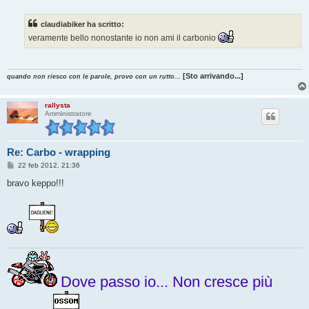
a
g
g
claudiabiker ha scritto:
i
o
veramente bello nonostante io non ami il carbonio
[Sto arrivando...]
quando non riesco con le parole, provo con un rutto...
rallysta
Amministratore
Re: Carbo - wrapping
M
22 feb 2012, 21:36
e
s
bravo keppo!!!
s
a
g
g
i
o
Dove passo io... Non cresce più