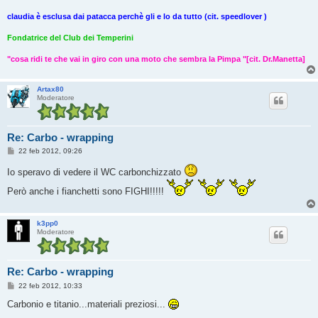
claudia è esclusa dai patacca perchè gli e lo da tutto (cit. speedlover )
Fondatrice del Club dei Temperini
"cosa ridi te che vai in giro con una moto che sembra la Pimpa "[cit. Dr.Manetta]
Artax80
Moderatore
Re: Carbo - wrapping
M
22 feb 2012, 09:26
e
s
Io speravo di vedere il WC carbonchizzato
s
a
Però anche i fianchetti sono FIGHI!!!!!
g
g
i
o
k3pp0
Moderatore
Re: Carbo - wrapping
M
22 feb 2012, 10:33
e
s
Carbonio e titanio...materiali preziosi...
s