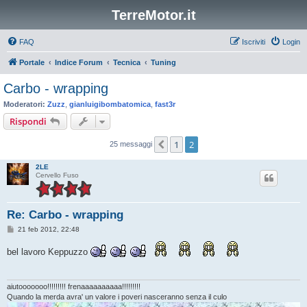
TerreMotor.it
FAQ
Iscriviti
Login
Portale
Indice Forum
Tecnica
Tuning
Carbo - wrapping
Moderatori:
Zuzz
,
gianluigibombatomica
,
fast3r
Rispondi
1
2
Precedente
25 messaggi
2LE
Cervello Fuso
Re: Carbo - wrapping
M
21 feb 2012, 22:48
e
s
bel lavoro Keppuzzo
s
a
g
g
i
aiutooooooo!!!!!!!!! frenaaaaaaaaaa!!!!!!!!!
o
Quando la merda avra' un valore i poveri nasceranno senza il culo