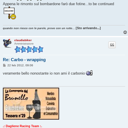
a
Appena le rimonto sul bombardone farò due fotine...to be continued
g
g
i
o
[Sto arrivando...]
quando non riesco con le parole, provo con un rutto...
claudiabiker
Amministratore
Re: Carbo - wrapping
M
22 feb 2012, 09:06
e
s
veramente bello nonostante io non ami il carbonio
s
a
g
g
i
o
.: Dagliene Racing Team :.