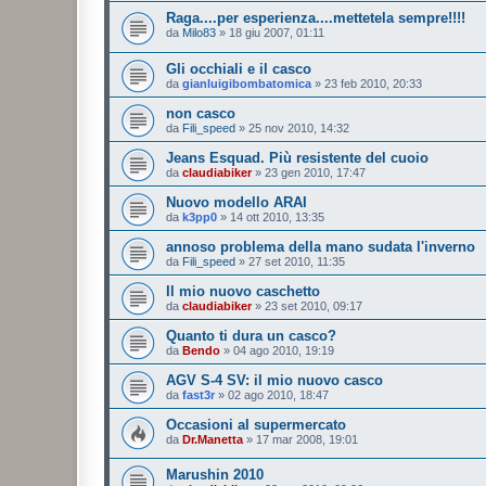
Raga....per esperienza....mettetela sempre!!!!
da
Milo83
»
18 giu 2007, 01:11
Gli occhiali e il casco
da
gianluigibombatomica
»
23 feb 2010, 20:33
non casco
da
Fili_speed
»
25 nov 2010, 14:32
Jeans Esquad. Più resistente del cuoio
da
claudiabiker
»
23 gen 2010, 17:47
Nuovo modello ARAI
da
k3pp0
»
14 ott 2010, 13:35
annoso problema della mano sudata l'inverno
da
Fili_speed
»
27 set 2010, 11:35
Il mio nuovo caschetto
da
claudiabiker
»
23 set 2010, 09:17
Quanto ti dura un casco?
da
Bendo
»
04 ago 2010, 19:19
AGV S-4 SV: il mio nuovo casco
da
fast3r
»
02 ago 2010, 18:47
Occasioni al supermercato
da
Dr.Manetta
»
17 mar 2008, 19:01
Marushin 2010