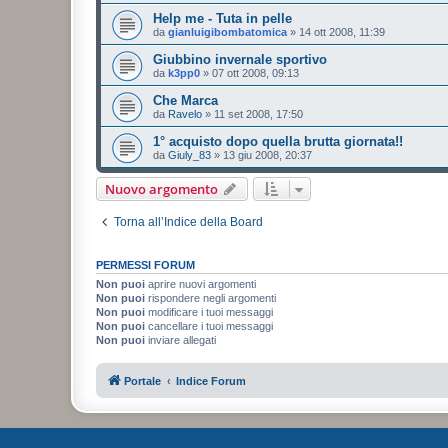
Help me - Tuta in pelle
da
gianluigibombatomica
»
14 ott 2008, 11:39
Giubbino invernale sportivo
da
k3pp0
»
07 ott 2008, 09:13
Che Marca
da
Ravelo
»
11 set 2008, 17:50
1° acquisto dopo quella brutta giornata!!
da
Giuly_83
»
13 giu 2008, 20:37
Nuovo argomento
Torna all’Indice della Board
PERMESSI FORUM
Non puoi
aprire nuovi argomenti
Non puoi
rispondere negli argomenti
Non puoi
modificare i tuoi messaggi
Non puoi
cancellare i tuoi messaggi
Non puoi
inviare allegati
Portale
Indice Forum