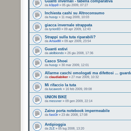
Guanti invernali - tabella comparativa
da
k3pp0
»
05 giu 2009, 07:27
Inchiesta cashi su Altroconsumo
da
husqy
»
11 mag 2009, 10:03
giacca invernale strappata
da
tyrion83
»
09 apr 2009, 12:43
Strappi sulla tuta riparabili?
da
Artax80
»
09 apr 2009, 23:54
Guanti estivi
da
aleilbiondo
»
26 giu 2008, 17:36
Casco Shoei
da
husqy
»
30 mar 2009, 12:01
Allarme caschi omologati ma difettosi ... guard
da
claudiabiker
»
27 mar 2009, 10:32
Mi rifaccio la tuta
da
lucawork
»
16 feb 2009, 09:08
UNION BIKE
da
messner
»
09 gen 2009, 22:14
Zaino porta notebook impermeabile
da
fast3r
»
23 dic 2008, 17:08
Antipioggia
da
2LE
»
05 lug 2008, 13:20