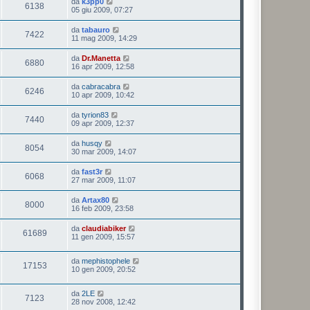
da
k3pp0
6138
05 giu 2009, 07:27
da
tabauro
7422
11 mag 2009, 14:29
da
Dr.Manetta
6880
16 apr 2009, 12:58
da
cabracabra
6246
10 apr 2009, 10:42
da
tyrion83
7440
09 apr 2009, 12:37
da
husqy
8054
30 mar 2009, 14:07
da
fast3r
6068
27 mar 2009, 11:07
da
Artax80
8000
16 feb 2009, 23:58
da
claudiabiker
61689
11 gen 2009, 15:57
da
mephistophele
17153
10 gen 2009, 20:52
da
2LE
7123
28 nov 2008, 12:42