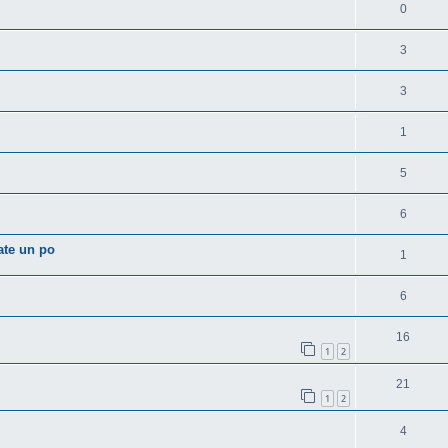
0
3
3
1
5
6
ate un po
1
6
16
1
2
21
1
2
4