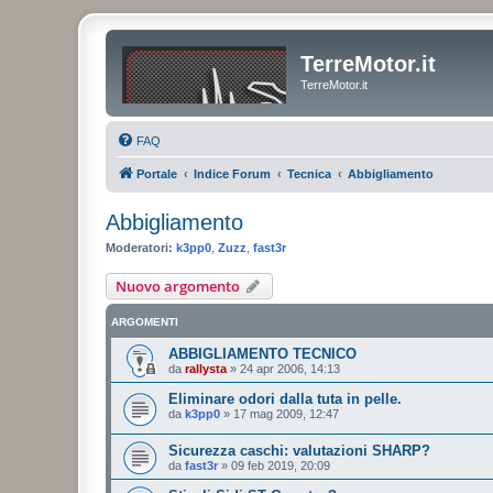
TerreMotor.it
TerreMotor.it
FAQ
Portale
Indice Forum
Tecnica
Abbigliamento
Abbigliamento
Moderatori:
k3pp0
,
Zuzz
,
fast3r
Nuovo argomento
ARGOMENTI
ABBIGLIAMENTO TECNICO
da
rallysta
»
24 apr 2006, 14:13
Eliminare odori dalla tuta in pelle.
da
k3pp0
»
17 mag 2009, 12:47
Sicurezza caschi: valutazioni SHARP?
da
fast3r
»
09 feb 2019, 20:09