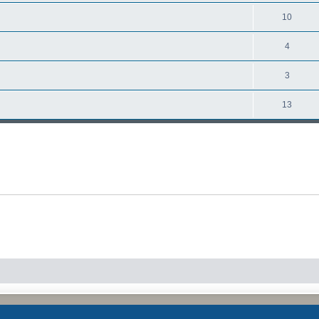
10
4
3
13
Creato da
phpBB
® Forum Software © phpBB Limited