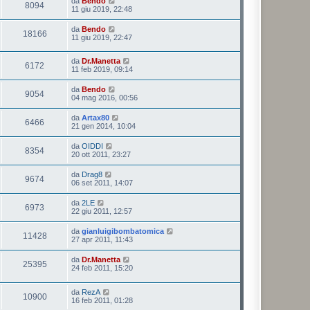
da
Bendo
8094
11 giu 2019, 22:48
da
Bendo
18166
11 giu 2019, 22:47
da
Dr.Manetta
6172
11 feb 2019, 09:14
da
Bendo
9054
04 mag 2016, 00:56
da
Artax80
6466
21 gen 2014, 10:04
da
OIDDI
8354
20 ott 2011, 23:27
da
Drag8
9674
06 set 2011, 14:07
da
2LE
6973
22 giu 2011, 12:57
da
gianluigibombatomica
11428
27 apr 2011, 11:43
da
Dr.Manetta
25395
24 feb 2011, 15:20
da
RezA
10900
16 feb 2011, 01:28