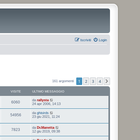
Iscriviti
Login
1
2
3
4
Prossimo
161 argomenti
VISITE
ULTIMO MESSAGGIO
da
rallysta
6060
24 apr 2006, 14:13
da
ghisirds
54956
23 giu 2021, 11:24
da
Dr.Manetta
7823
12 giu 2019, 09:38