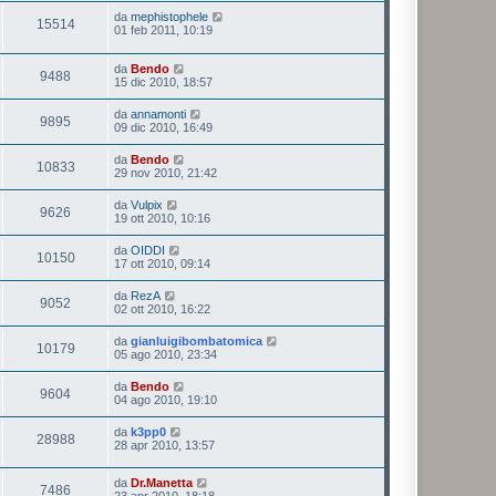
da
mephistophele
15514
01 feb 2011, 10:19
da
Bendo
9488
15 dic 2010, 18:57
da
annamonti
9895
09 dic 2010, 16:49
da
Bendo
10833
29 nov 2010, 21:42
da
Vulpix
9626
19 ott 2010, 10:16
da
OIDDI
10150
17 ott 2010, 09:14
da
RezA
9052
02 ott 2010, 16:22
da
gianluigibombatomica
10179
05 ago 2010, 23:34
da
Bendo
9604
04 ago 2010, 19:10
da
k3pp0
28988
28 apr 2010, 13:57
da
Dr.Manetta
7486