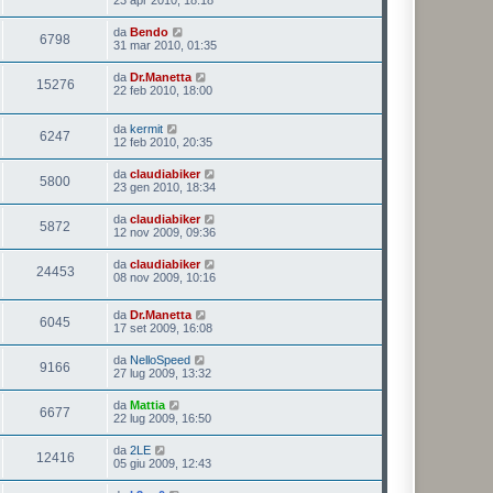
23 apr 2010, 18:18
da
Bendo
6798
31 mar 2010, 01:35
da
Dr.Manetta
15276
22 feb 2010, 18:00
da
kermit
6247
12 feb 2010, 20:35
da
claudiabiker
5800
23 gen 2010, 18:34
da
claudiabiker
5872
12 nov 2009, 09:36
da
claudiabiker
24453
08 nov 2009, 10:16
da
Dr.Manetta
6045
17 set 2009, 16:08
da
NelloSpeed
9166
27 lug 2009, 13:32
da
Mattia
6677
22 lug 2009, 16:50
da
2LE
12416
05 giu 2009, 12:43