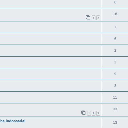
6
18
1
2
1
6
2
3
9
2
11
33
1
2
3
he indossarla!
13