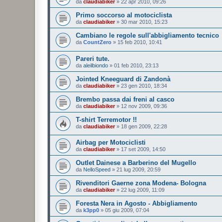
da
claudiabiker
»
22 apr 2010, 09:26
Primo soccorso al motociclista
da
claudiabiker
»
30 mar 2010, 15:23
Cambiano le regole sull'abbigliamento tecnico
da
CountZero
»
15 feb 2010, 10:41
Pareri tute.
da
aleilbiondo
»
01 feb 2010, 23:13
Jointed Kneeguard di Zandonà
da
claudiabiker
»
23 gen 2010, 18:34
Brembo passa dai freni al casco
da
claudiabiker
»
12 nov 2009, 09:36
T-shirt Terremotor !!
da
claudiabiker
»
18 gen 2009, 22:28
Airbag per Motociclisti
da
claudiabiker
»
17 set 2009, 14:50
Outlet Dainese a Barberino del Mugello
da
NelloSpeed
»
21 lug 2009, 20:59
Rivenditori Gaerne zona Modena- Bologna
da
claudiabiker
»
22 lug 2009, 11:09
Foresta Nera in Agosto - Abbigliamento
da
k3pp0
»
05 giu 2009, 07:04