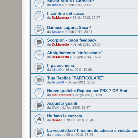
Stivali Sidi ST Gore-tex?
da
fast3r
»
19 feb 2018, 23:26
Il cambio del casco
da
Dr.Manetta
»
16 dic 2013, 12:07
Dainese Laguna Seca 4
da
fast3r
»
09 feb 2019, 20:21
Scorpion - buon feedback
da
Dr.Manetta
»
09 feb 2016, 10:30
Abbigliamento "rinfrescante"
da
Dr.Manetta
»
03 gen 2014, 16:27
Il paraschiena
da
k3pp0
»
16 ott 2011, 10:08
Tuta Replica "PARTICOLARE"
da
Artax80
»
01 apr 2011, 11:26
Nuove grafiche Replica per l’RX-7 GP Arai
da
claudiabiker
»
22 giu 2011, 11:59
Acquisto guanti!
da
DVX
»
01 feb 2008, 13:47
Ho fatto la cazzata...
da
Bendo
»
28 set 2010, 23:45
La «scodella»? Finalmente adesso è vietato anc
da
shaitan
»
08 ott 2010, 15:24