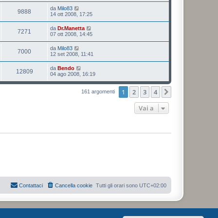
da
Milo83
9888
14 ott 2008, 17:25
da
Dr.Manetta
7271
07 ott 2008, 14:45
da
Milo83
7000
12 set 2008, 11:41
da
Bendo
12809
04 ago 2008, 16:19
1
2
3
4
Prossimo
161 argomenti
Vai a
Contattaci
Cancella cookie
Tutti gli orari sono
UTC+02:00