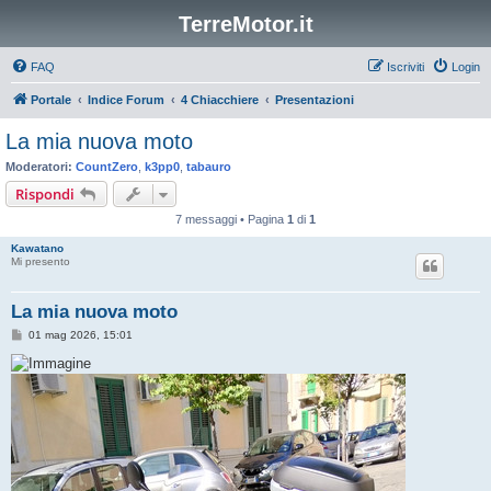
TerreMotor.it
FAQ
Iscriviti
Login
Portale
Indice Forum
4 Chiacchiere
Presentazioni
La mia nuova moto
Moderatori:
CountZero
,
k3pp0
,
tabauro
Rispondi
7 messaggi • Pagina
1
di
1
Kawatano
Mi presento
La mia nuova moto
M
01 mag 2026, 15:01
e
s
s
a
g
g
i
o