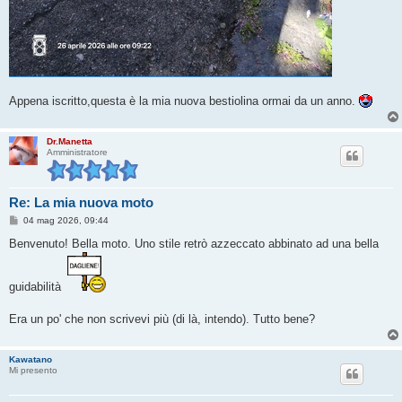
Appena iscritto,questa è la mia nuova bestiolina ormai da un anno.
Dr.Manetta
Amministratore
Re: La mia nuova moto
M
04 mag 2026, 09:44
e
s
Benvenuto! Bella moto. Uno stile retrò azzeccato abbinato ad una bella
s
a
g
g
guidabilità
i
o
Era un po' che non scrivevi più (di là, intendo). Tutto bene?
Kawatano
Mi presento