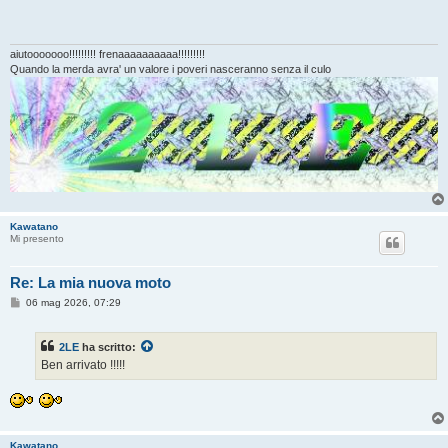
s
a
g
g
i
aiutooooooo!!!!!!!!! frenaaaaaaaaaa!!!!!!!!!
o
Quando la merda avra' un valore i poveri nasceranno senza il culo
Kawatano
Mi presento
Re: La mia nuova moto
M
06 mag 2026, 07:29
e
s
s
2LE
ha scritto:
a
g
Ben arrivato !!!!!
g
i
o
Kawatano