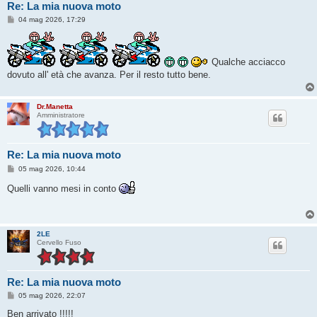
Re: La mia nuova moto
M
04 mag 2026, 17:29
e
s
s
a
Qualche acciacco
g
g
dovuto all' età che avanza. Per il resto tutto bene.
i
o
Dr.Manetta
Amministratore
Re: La mia nuova moto
M
05 mag 2026, 10:44
e
s
Quelli vanno mesi in conto
s
a
g
g
i
2LE
o
Cervello Fuso
Re: La mia nuova moto
M
05 mag 2026, 22:07
e
s
Ben arrivato !!!!!